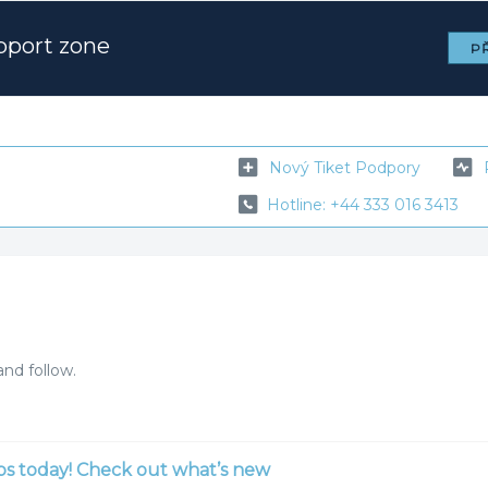
pport zone
PŘ
Nový Tiket Podpory
Hotline: +44 333 016 3413
nd follow.
s today! Check out what’s new