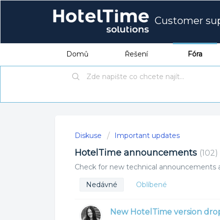
Customer su
Domů
Řešení
Fóra
Diskuse
Important updates
HotelTime announcements
102
Check for new technical announcements a
Nedávné
Oblíbené
New HotelTime version drop