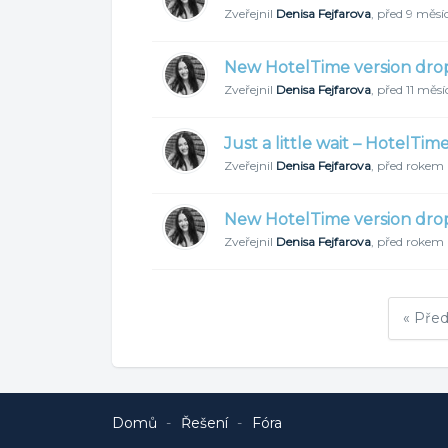
Zveřejnil
Denisa Fejfarova
,
před 9 měsíc
New HotelTime version dro
Zveřejnil
Denisa Fejfarova
,
před 11 měsí
Just a little wait – HotelTi
Zveřejnil
Denisa Fejfarova
,
před rokem
New HotelTime version dro
Zveřejnil
Denisa Fejfarova
,
před rokem
« Pře
Domů
Řešení
Fóra