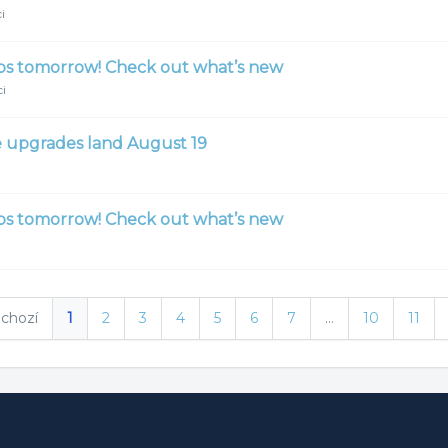
i
ps tomorrow! Check out what’s new
ci
me upgrades land August 19
ps tomorrow! Check out what’s new
dchozí
1
2
3
4
5
6
7
…
10
11