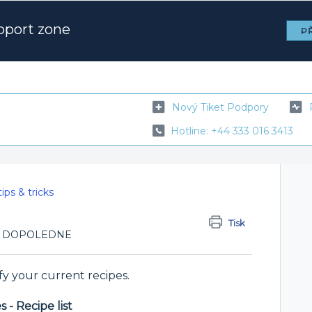
pport zone
PŘ
Nový Tiket Podpory
Hotline: +44 333 016 3413
ips & tricks
Tisk
:49 DOPOLEDNE
fy your current recipes.
 - Recipe list