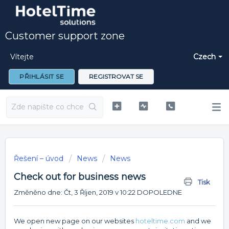
Customer support zone
Vítejte
Czech
PŘIHLÁSIT SE
REGISTROVAT SE
Řešení – úvod
News
News
Check out for business news
Tisk
Změněno dne: Čt, 3 Říjen, 2019 v 10:22 DOPOLEDNE
We open new page on our websites
hoteltime.com
and we