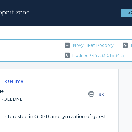
pport zone
PŘ
Nový Tiket Podpory
Hotline: +44 333 016 3413
e HotelTime
e
Tisk
 ODPOLEDNE
t interested in GDPR anonymization of guest