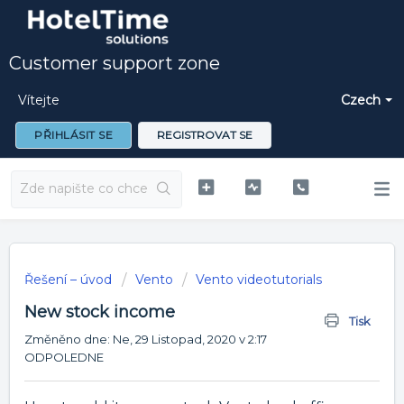
Customer support zone
Vítejte
Czech
PŘIHLÁSIT SE
REGISTROVAT SE
Řešení – úvod
Vento
Vento videotutorials
New stock income
Tisk
Změněno dne: Ne, 29 Listopad, 2020 v 2:17
ODPOLEDNE