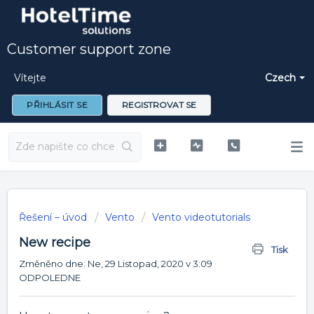
Customer support zone
Vítejte
Czech
PŘIHLÁSIT SE
REGISTROVAT SE
Řešení – úvod
Vento
Vento videotutorials
New recipe
Tisk
Změněno dne: Ne, 29 Listopad, 2020 v 3:09
ODPOLEDNE