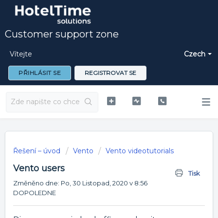
Customer support zone
Vítejte
Czech
PŘIHLÁSIT SE
REGISTROVAT SE
Řešení – úvod
Vento
Vento videotutorials
Vento users
Tisk
Změněno dne: Po, 30 Listopad, 2020 v 8:56
DOPOLEDNE