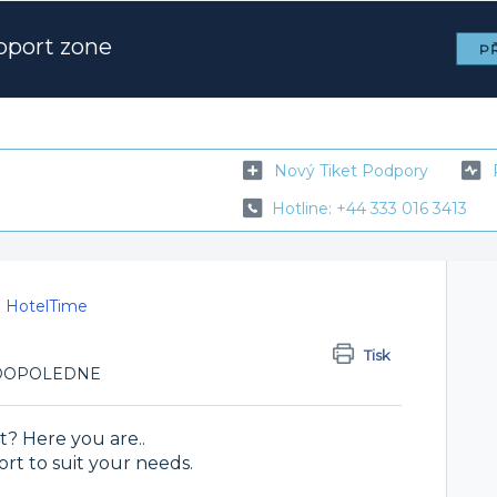
pport zone
PŘ
Nový Tiket Podpory
Hotline: +44 333 016 3413
e HotelTime
Tisk
28 DOPOLEDNE
? Here you are..
t to suit your needs.