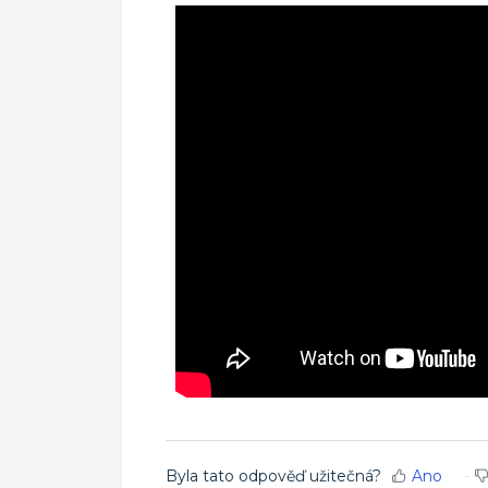
Byla tato odpověď užitečná?
Ano