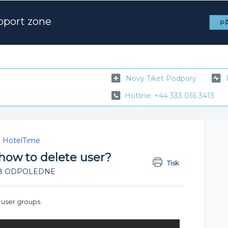
pport zone
PŘ
Nový Tiket Podpory
Hotline: +44 333 016 3413
e HotelTime
 how to delete user?
Tisk
2:48 ODPOLEDNE
, user groups.