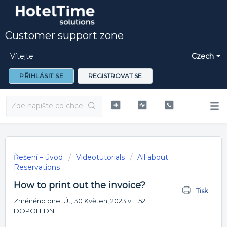
Customer support zone
Vítejte
Czech
PŘIHLÁSIT SE
REGISTROVAT SE
Řešení – úvod
Videotutorials
All about
Reservations
How to print out the invoice?
Tisk
Změněno dne: Út, 30 Květen, 2023 v 11:52
DOPOLEDNE