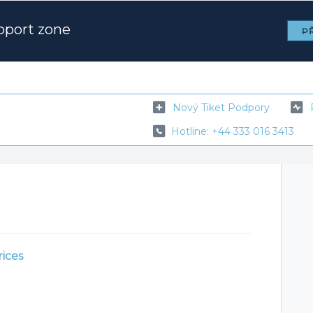
pport zone
PŘ
Nový Tiket Podpory
Hotline: +44 333 016 3413
rices