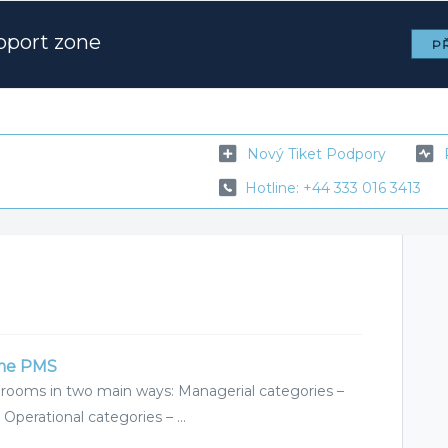
pport zone
PŘ
Nový Tiket Podpory
Hotline: +44 333 016 3413
ime PMS
rooms in two main ways: Managerial categories –
. Operational categories – ...