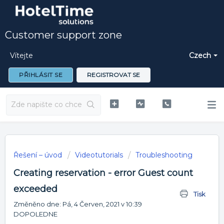
Customer support zone
Vítejte
Czech
PŘIHLÁSIT SE
REGISTROVAT SE
Řešení – úvod
Videotutorials
Troubleshooting
Creating reservation - error Guest count
exceeded
Tisk
Změněno dne: Pá, 4 Červen, 2021 v 10:39
DOPOLEDNE