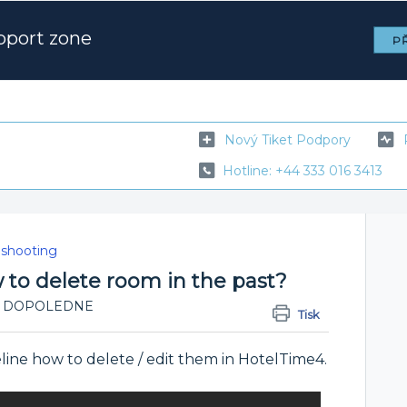
pport zone
PŘ
Nový Tiket Podpory
Hotline: +44 333 016 3413
eshooting
 to delete room in the past?
0:58 DOPOLEDNE
Tisk
ine how to delete / edit them in HotelTime4.