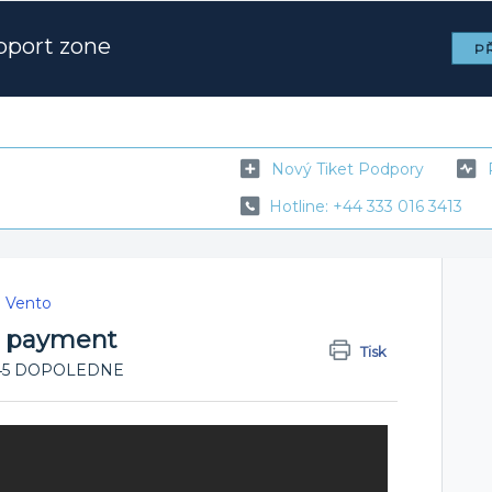
pport zone
PŘ
Nový Tiket Podpory
Hotline: +44 333 016 3413
e Vento
d payment
Tisk
11:45 DOPOLEDNE