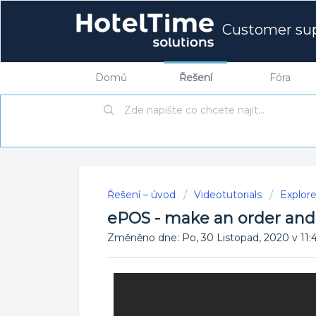
Customer su
Domů
Řešení
Fóra
Řešení – úvod
Videotutorials
Explor
ePOS - make an order an
Změněno dne: Po, 30 Listopad, 2020 v 